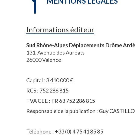
MENTIONS LÉGALES
Informations éditeur
Sud Rhône-Alpes Déplacements Drôme Ardè
131, Avenue des Auréats
26000 Valence
Capital : 3 410 000 €
RCS : 752 286 815
TVA CEE : FR 63 752 286 815
Responsable de la publication : Guy CASTILLO
Téléphone : +33 (0) 4 75 41 85 85